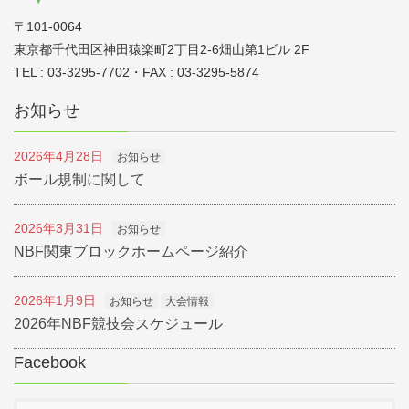
＊予選にて同ピンの場合は、シリーズの差・
〒101-0064
ゲームの差の順で差の少ない選手を上位とす
東京都千代田区神田猿楽町2丁目2-6畑山第1ビル 2F
る。
TEL : 03-3295-7702・FAX : 03-3295-5874
＊準決勝・決勝に於いて同ピンの場合は、準
お知らせ
決勝・決勝進出の上位の選手を上位とする。
2026年4月28日
お知らせ
ボール規制に関して
2026年3月31日
お知らせ
NBF関東ブロックホームページ紹介
表
男女別 優勝～第5位
2026年1月9日
お知らせ
大会情報
彰
2026年NBF競技会スケジュール
男女別 H/G・H/S賞（予選を対象とす
る。）
Facebook
＊各部門優勝者は、来年度の『第44回東日本