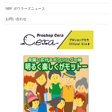
費
NBF ボウラーズニュース
申
所定の大会申込書に完全記入の上、参加費を
お問い合わせ
込
添えて各県連取りまとめて、下記大会事務局
方
までお申込み下さい。
法
大会参加費は下記口座あてに振り込みお願い
致します。
大会事務局：埼玉県ボウラーズ連盟 担当：
加藤 昇
埼玉県富士見市ふじみ野東3-15-1-202
TEL：090-3342-3763 FAX：049-263-4584
送金先：ゆうちょ銀行 〇三八 普通
2157744
埼玉県ボウラーズ連盟