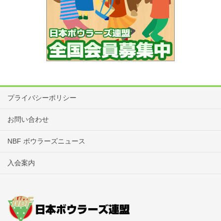
申
2017年4月10日（月）
込
締
切
競
男女別、スクラッチシングルス戦、アメリカ
技
ン方式
方
〇予選（BOX3-4）：予選9ゲームトータルピ
法
プライバシーポリシー
ンにて男子上位45名、女子上位27名準決勝へ
進出。
お問い合わせ
〇準決勝（BOX1-2）：準決勝3ゲーム、合計
NBF ボウラーズニュース
12ゲームのトータルピンにて、男子上位30
入会案内
名、女子上位18名が決勝進出。
〇決勝（BOX1-1）：決勝3ゲーム、合計15ゲ
ームのトータルピンにて最終順位を決定。