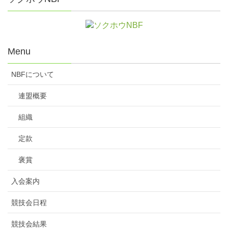
主
埼玉県ボウラーズ連盟
管
Menu
期
2017年5月27日（土）～28日（日）
日
NBFについて
連盟概要
会
新狭山グランドボウル
場
埼玉県狭山市新狭山1-1-9
組織
TEL：04-2952-2111 FAX：04-2952-2113
定款
参
2017年1月～3月末迄に公認ゲーム30G以上登
褒賞
加
録者による各都道府県代表選手。
資
入会案内
格
競技会日程
参
1人9,000円（すべて前納制）
競技会結果
加