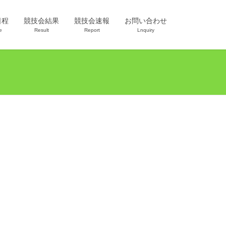
日程
競技会結果
競技会速報
お問い合わせ
e
Result
Report
Lnquiry