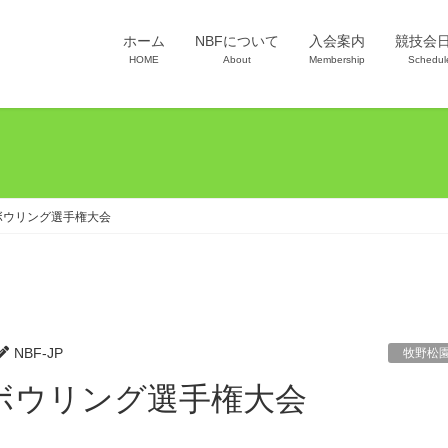
ホーム
NBFについて
入会案内
競技会
HOME
About
Membership
Schedul
ボウリング選手権大会
NBF-JP
牧野松
スボウリング選手権大会