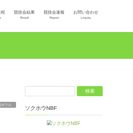
日程
競技会結果
競技会速報
お問い合わせ
e
Result
Report
Lnquiry
園ボウル
ソクホウNBF