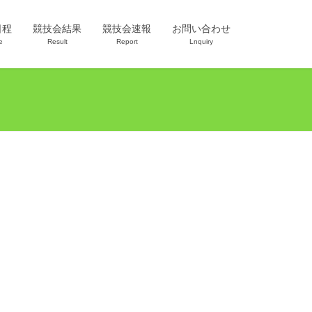
日程
競技会結果
競技会速報
お問い合わせ
e
Result
Report
Lnquiry