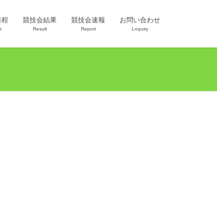
日程
競技会結果
競技会速報
お問い合わせ
e
Result
Report
Lnquiry