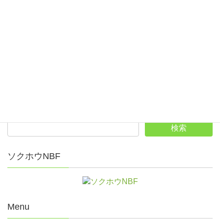
会場
青山スポーツガーデン
カテゴリ
2025年競技会日程
、
競技会結果
、
2025年競技会結果
nbf
第51回全日本シニアボウリング選手権大会
ROUND1 GRANDCHAMPIONSHIP BOWLING2025
ソクホウNBF
Menu