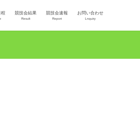
日程
競技会結果
競技会速報
お問い合わせ
e
Result
Report
Lnquiry