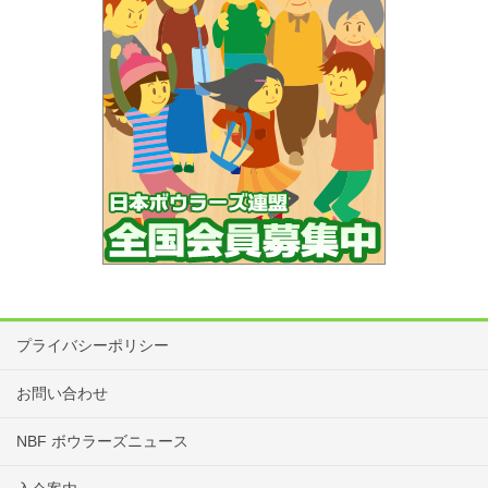
202796
富山県ボウラーズ連盟 会計 松原真理子
申
2016年9月15日（木）必着
込
締
切
競
ダブルス戦（大会ハンディキャップ採用）、
技
アメリカン方式。
方
◎予選
法
・1人9Ｇ、チーム18Ｇトータルピンにより
プライバシーポリシー
各シフト各ゾーン上位8チーム（合計32チー
お問い合わせ
ム）が決勝トーナメントに進出する。
NBF ボウラーズニュース
◎決勝トーナメント