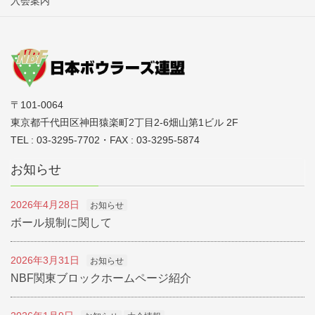
入会案内
・予選通過32チームによる勝ち抜き戦を行
う。
・トーナメント1回戦～準決勝1人1Ｇ、チ
ーム2 Ｇトータルピン（Ｈ/Ｃ込）で勝敗を
決定する。
〒101-0064
東京都千代田区神田猿楽町2丁目2-6畑山第1ビル 2F
・優勝決定戦1人2Ｇ、チーム4Ｇのトータ
TEL : 03-3295-7702・FAX : 03-3295-5874
ルピン（Ｈ/Ｃ込）で勝敗を決定する。
お知らせ
◎その他
2026年4月28日
お知らせ
予選において同ピンの場合は、①Ｈ/
ボール規制に関して
Ｃの少ないチーム②シリーズ高低差の
少ないチーム③チームのゲーム高低差
2026年3月31日
お知らせ
の少ないチームの順で決定する。
NBF関東ブロックホームページ紹介
決勝トーナメントにおいて同ピンの場