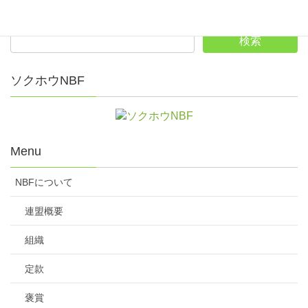
後
援
（公社）日本ボウリング場協会
富山県ボウリング場協会
ソクホウNBF
主
富山県ボウラーズ連盟
管
Menu
期
2016年10月15日（土）～16日（日）
日
NBFについて
連盟概要
会
富山地鉄ゴールデンボウル
場
富山県富山市千歳町1丁目1番地
組織
TEL：076-431-2131 FAX：
定款
参
2016年度のＮＢＦ会員で、大会1日目当日2
褒賞
加