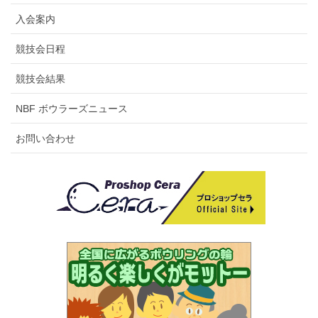
人の合計年齢が満70歳以上のチームで、各都
資
入会案内
道府県代表チームとする。
格
競技会日程
参
1チーム17,600(1人8,800)※すべて前納制とし
競技会結果
加
ます。
費
NBF ボウラーズニュース
お問い合わせ
申
所定の申込用紙に完全記入の上、各県連取り
込
まとめの上、参加費を添えて期日までに大会
方
事務局まで郵送、又は、FAXしてください
法
大会事務局：富山県ボウラーズ連盟 担当：
担当 松原
富山県下新川郡入善町入膳5431 松原工務店
(株)内
TEL：0765-74-0170 FAX：0765-74-1119
送金先：富山第一銀行 入善支店 普通