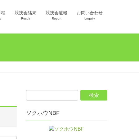
日程
競技会結果
競技会速報
お問い合わせ
e
Result
Report
Lnquiry
ソクホウNBF