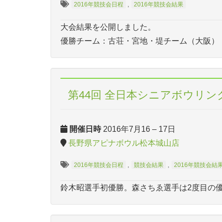
,
2016年競技会日程
2016年競技会結果
大会結果を公開しました。
優勝チーム：古荘・宮地・堤チーム（大阪）
第44回 全日本シニアボウリン
開催日時
2016年7月16
–
17日
長野県アピナボウル松本城山店
,
,
2016年競技会日程
競技会結果
2016年競技会結
鈴木昭選手初優勝。森さちゑ選手は2度目の