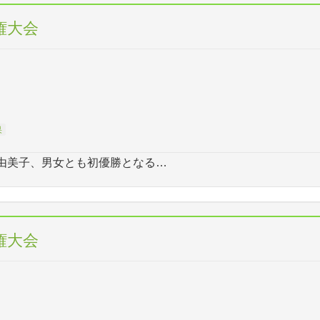
権大会
果
由美子、男女とも初優勝となる…
権大会