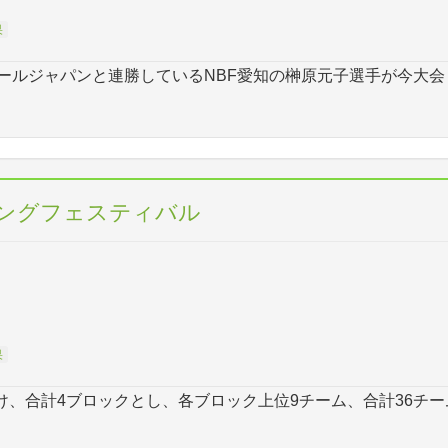
果
ールジャパンと連勝しているNBF愛知の榊原元子選手が今大会
リングフェスティバル
果
け、合計4ブロックとし、各ブロック上位9チーム、合計36チー