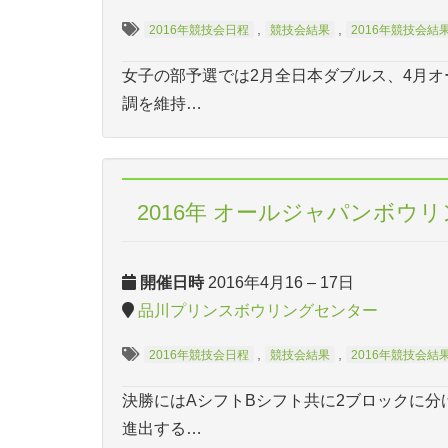
,
,
2016年競技会日程
競技会結果
2016年競技会結
女子の部予選では2月全日本ダブルス、4月オ
調を維持…
2016年 オールジャパンボウ
開催日時
2016年4月16
–
17日
品川プリンスボウリングセンター
,
,
2016年競技会日程
競技会結果
2016年競技会結
決勝にはAシフトBシフト共に2ブロックに分
進出する…