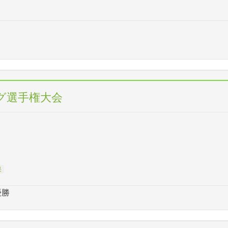
グ選手権大会
果
優勝