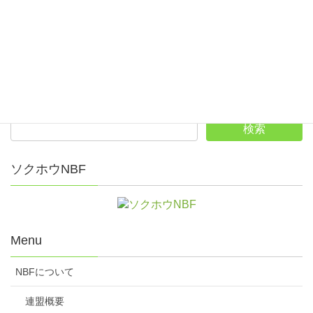
第47回全日本オーバー70ダブルスボウリングフェスティ
バル
第49回全日本ダブルスボウリング選手権大会
ソクホウNBF
Menu
NBFについて
連盟概要