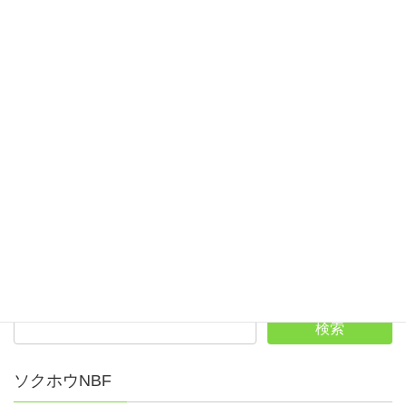
大会パンフレットはこちら
大会速報を随時更新していきます。
速報カテゴリ
終了
第51回全日本シニアボウリング選手権大会
第51回全日本ダブルスボウリング選手権大会
ソクホウNBF