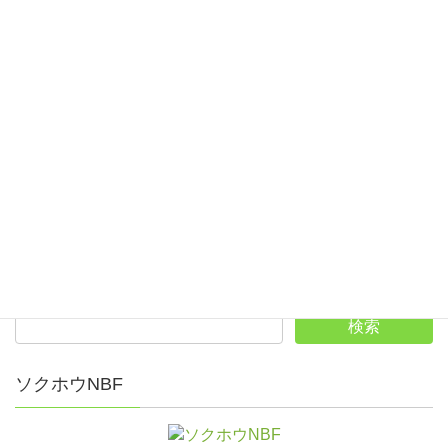
開催日時
2016年5月21
–
22日
ラウンドワン秋田店
,
,
2016年競技会日程
競技会結果
2016年競技会結果
男子の部優勝、藤本穣、女子の部優勝、小澤由美
子、男女とも初優勝となる…
ソクホウNBF