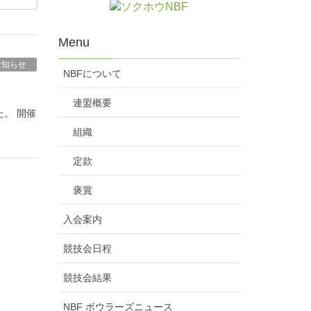
Menu
お知らせ
NBFについて
連盟概要
。 開催
組織
定款
褒賞
入会案内
競技会日程
競技会結果
NBF ボウラーズニュース