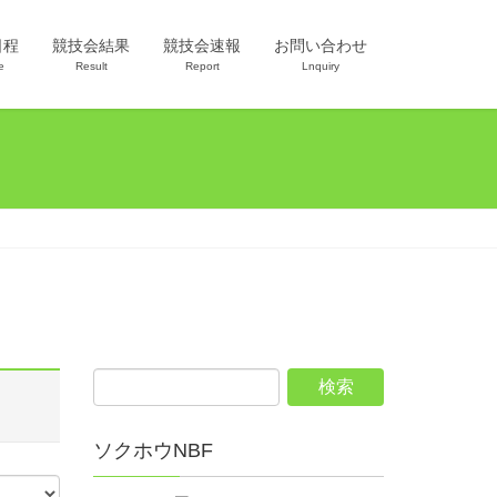
日程
競技会結果
競技会速報
お問い合わせ
e
Result
Report
Lnquiry
ソクホウNBF