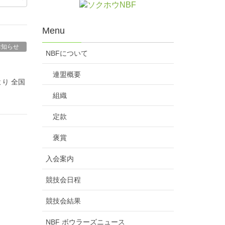
Menu
お知らせ
NBFについて
連盟概要
り 全国
組織
定款
褒賞
入会案内
競技会日程
競技会結果
NBF ボウラーズニュース