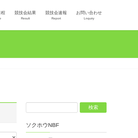
日程
競技会結果
競技会速報
お問い合わせ
e
Result
Report
Lnquiry
ソクホウNBF